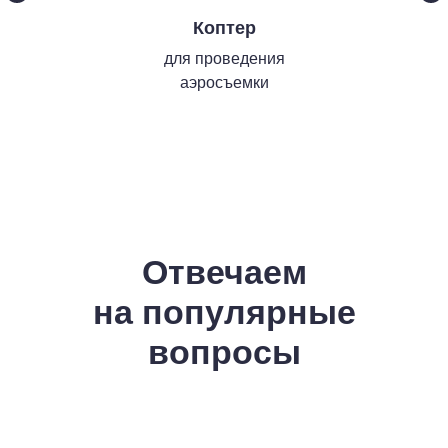
Коптер
для проведения
Услуги
аэросъемки
Экспертизы
Обследование зданий
Проектные работы
Отвечаем
на популярные
Кадастровые работы
вопросы
Соцсети