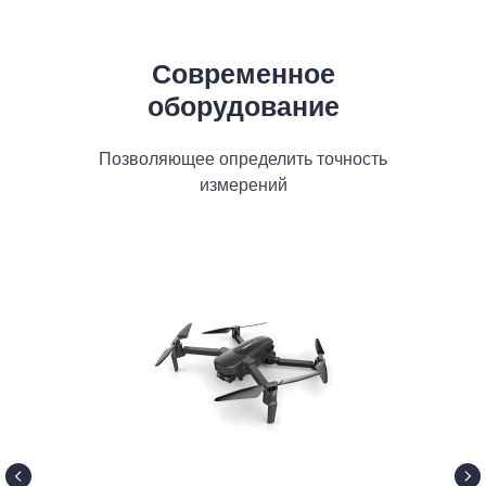
Современное
ЦЭПУ
оборудование
Позволяющее определить точность
Оставить отзыв
измерений
Контакты
8 (8342) 34-34-24
ooo-cepu@mail.ru
г. Саранск, ул. Московская,
14, оф. 320, 401